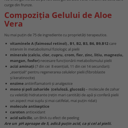
curge din frunze.
Compoziția Gelului de Aloe
Vera
Nu mai puțin de 75 de ingrediente cu proprietăți terapeutice.
vitaminele A (faimosul retinol) , B1, B2, B3, B6, B9,B12
care
intervin în metabolismul fiziologic al pielii
minerale (calciu, clor, cupru, crom, fier, zinc, litiu, magneziu,
mangan, fosfor)
necesare funcționării metabolismului pielii
acizi aminați
(7 din cei 8 esențiali, 11 din cei 14 secundari):
„esențiali” pentru regenerarea celulelor pielii (fibroblaste
și keratinocite)
enzime
antiinflamatorii și analgezice
mono și poli zaharide (celuloză, glucoză)
– molecule de zahar
cu veleități hidratante (rețin mari cantități de apă și conferă pielii
un aspect mai suplu și mai catifelat, mai puțin ridat)
molecule antiseptice
caroten
antioxidant
acid salicilic
, un BHA cu efect de peeling
Are un pH aproape de 5, adică puțin acid, ca și cel al pielii.