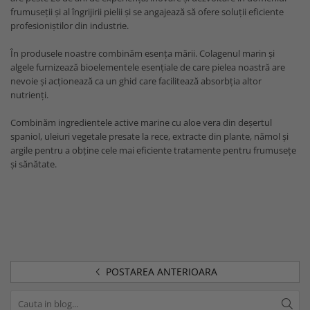
frumuseții și al îngrijirii pielii și se angajează să ofere soluții eficiente
profesioniștilor din industrie.
În produsele noastre combinăm esența mării. Colagenul marin și
algele furnizează bioelementele esențiale de care pielea noastră are
nevoie și acționează ca un ghid care facilitează absorbția altor
nutrienți.
Combinăm ingredientele active marine cu aloe vera din deșertul
spaniol, uleiuri vegetale presate la rece, extracte din plante, nămol și
argile pentru a obține cele mai eficiente tratamente pentru frumusețe
și sănătate.
POSTAREA ANTERIOARA