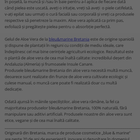
în poșetă, la muncă și /sau în baie pentru a-l aplica de fiecare dată
când pielea este uscată, aveți o iritație, vreți să aveți o piele catifelată,
v-ați epilat sau urmați o cură facială sau corporală și vreți ca produsele
respective să penetreze la maxim. Aloe vera aplicată ca prim pas,
exfoliază și pregătește pielea pentru o absorbție perfectă.
Gelul de Aloe Vera de la
bleu&marine Bretania
este de origine spaniolă
și dispune de plantații în regiuni cu condiții de mediu ideale, care
îndeplinesc cel mai bine cerințele agriculturii ecologice. Rezultatul este
o plantă de aloe vera de cea mai înaltă calitate: incredibilul deșert din
Andaluzia (Almería) și frumoasele Insule Canare.
Produsele bleu&marine Bretania din aloe vera necesită multă muncă,
deoarece sunt realizate din frunze de aloe vera cultivate ecologic și
culese manual, o muncă care poate fi realizată doar cu multă
dedicație.
Odată ajunsă în mâinile speciliștilor, aloe vera rămâne, la fel ca
majoritatea produselor bleu&marine Bretania, 100% naturală, fără
manipulare sau aditivi artificiali. Produsele noastre din aloe vera sunt
etice, vegane și de cea mai înaltă calitate.
________________________________________________________________________
Originară din Bretania, marca de produse cosmetice „blue & marine”
are peste 20 de ani de experiență, inovare și dezvoltare în domeniul