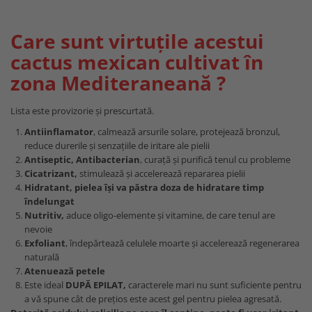
Care sunt virtuțile acestui
cactus mexican cultivat în
zona Mediteraneană ?
Lista este provizorie și prescurtată.
Antiinflamator
, calmează arsurile solare, protejează bronzul,
reduce durerile și senzațiile de iritare ale pielii
Antiseptic, Antibacterian
, curață și purifică tenul cu probleme
Cicatrizant,
stimulează și accelerează repararea pielii
Hidratant,
pielea își va păstra doza de hidratare timp
îndelungat
Nutritiv,
aduce oligo-elemente și vitamine, de care tenul are
nevoie
Exfoliant
, îndepărtează celulele moarte și accelerează regenerarea
naturală
Atenuează petele
Este ideal
DUPĂ EPILAT,
caracterele mari nu sunt suficiente pentru
a vă spune cât de prețios este acest gel pentru pielea agresată.