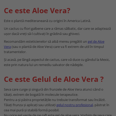
Ten Cuperotic
Unitate De Spalare
Ce este Aloe Vera?
Anti Age 45+
Produse Pentru Corp
Ten Sensibil + Contur Ochi Si
Este o plantă mediteraneană cu origini în America Latină.
Scaune Pentru Coafor
Buze 25+
Un cactus cu flori galbene care a rămas sălbatic, dar care se adaptează
ușor dacă vreți să-l cultivați în grădină sau ghiveci.
Recomandăm esteticienelor să aibă mereu pregătit un
gel de Aloe
Vera
(sau o plantă de Aloe Vera) care va fi extrem de util în timpul
tratamentelor.
Și acasă, pe lângă aspectul de cactus, care vă duce cu gândul la Mexic,
este prin natura lui un remediu salvator de nădejde.
Ce este Gelul de Aloe Vera ?
Seva care curge și singură din frunzele de Aloe Vera atunci când o
tăiați, extrem de bogată în molecule terapeutice.
Pentru a-și păstra proprietățile nu trebuie transformat sau încălzit.
Tăiați frunza și aplicați sau utilizați
gelul nostru profesional
, păstrat în
cea mai pură și stabilă formă posibil.
Nu orice gel verde de pe raft este gel de aloe vera. Vorbim de seva care