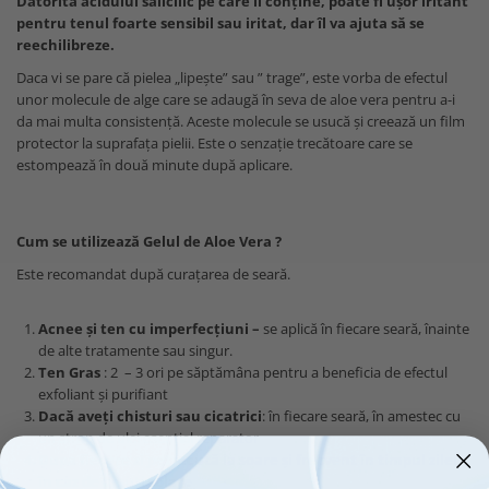
Datorită acidului salicilic pe care îl conține, poate fi ușor iritant
pentru tenul foarte sensibil sau iritat, dar îl va ajuta să se
reechilibreze.
Daca vi se pare că pielea „lipește” sau ” trage”, este vorba de efectul
unor molecule de alge care se adaugă în seva de aloe vera pentru a-i
da mai multa consistență. Aceste molecule se usucă și creează un film
protector la suprafața pielii. Este o senzație trecătoare care se
estompează în două minute după aplicare.
Cum se utilizează Gelul de Aloe Vera ?
Este recomandat după curațarea de seară.
Acnee și ten cu imperfecțiuni –
se aplică în fiecare seară, înainte
de alte tratamente sau singur.
Ten Gras
: 2 – 3 ori pe săptămâna pentru a beneficia de efectul
exfoliant și purifiant
Dacă aveți chisturi sau cicatrici
: în fiecare seară, în amestec cu
un strop de ulei esențial reparator
Dupa fiecare zi petrecută la soare și frecvent în timpul zilei
în caz de arsuri solare