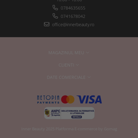
0784635655
0741678042
office@innerbeauty.ro
MAGAZINUL MEU
CLIENTI
DATE COMERCIALE
Inner Beauty 2025
Platforma E-commerce by Gomag