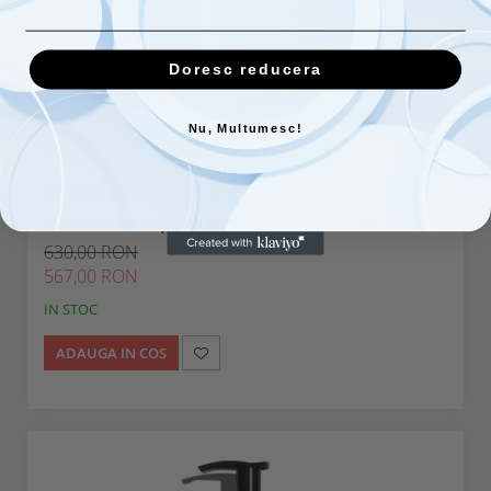
Doresc reducera
Nu, Multumesc!
Nika Hair Beauty Excellence
Kit Reconstrucție - KPerfection - 4 Produse
630,00 RON
567,00 RON
IN STOC
ADAUGA IN COS