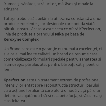
frumos și sănătos, strălucitor, mătăsos și moale la
atingere.
Totuși, trebuie să apelăm la utilizarea
constantă
a unor
produse excelente și profesionale care pot da viață
părului nostru. Aceasta este ceea ce oferă KPerfection,
linia de produse a brandului
Nika
pe bază de
Keroxyne Complex
.
Un Brand care este o garanție nu numai a excelenței, ci
și a celei mai înalte calități, un brand de renume care
comercializează formulări speciale pentru sănătatea și
frumusețea părului, atât pentru bărbați, cât și pentru
femei.
Kperfection
este un tratament extrem de profesional,
intensiv, orientat spre reconstrucția structurii părului
cu o acțiune fortifiantă care oferă o nouă viață părului
deteriorat, ajutându-l să-și recapete forța, strălucirea și
elasticitatea.