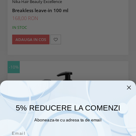
Nika Hair Beauty Excellence
Breakless leave-in 100 ml
168,00 RON
IN STOC
ADAUGA IN COS
-10%
5% REDUCERE LA COMENZI
Aboneaza-te cu adresa ta de email