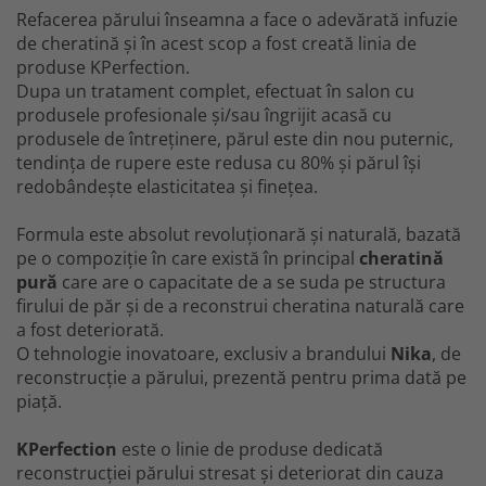
Refacerea părului înseamna a face o adevărată infuzie
de cheratină și în acest scop a fost creată linia de
produse KPerfection.
Dupa un tratament complet, efectuat în salon cu
produsele profesionale și/sau îngrijit acasă cu
produsele de întreținere, părul este din nou puternic,
tendința de rupere este redusa cu 80% și părul își
redobândește elasticitatea și finețea.
Formula este absolut revoluționară și naturală, bazată
pe o compoziție în care există în principal
cheratină
pură
care are o capacitate de a se suda pe structura
firului de păr și de a reconstrui cheratina naturală care
a fost deteriorată.
O tehnologie inovatoare, exclusiv a brandului
Nika
, de
reconstrucție a părului, prezentă pentru prima dată pe
piață.
KPerfection
este o linie de produse dedicată
reconstrucției părului stresat și deteriorat din cauza