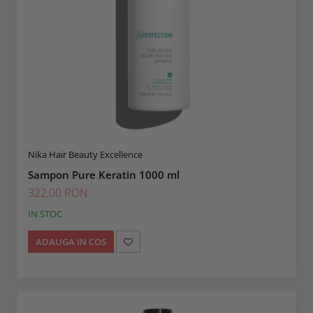
Ten Cuperotic
Unitate De Spalare
Anti Age 45+
Produse Pentru Corp
Ten Sensibil + Contur Ochi Si
Scaune Pentru Coafor
Buze 25+
Nika Hair Beauty Excellence
Sampon Pure Keratin 1000 ml
322,00 RON
IN STOC
ADAUGA IN COS