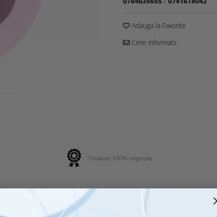
0784635655
/
0741678042
Adauga la Favorite
Cere informatii
Distribuie
pe
Facebook
Produse 100% originale