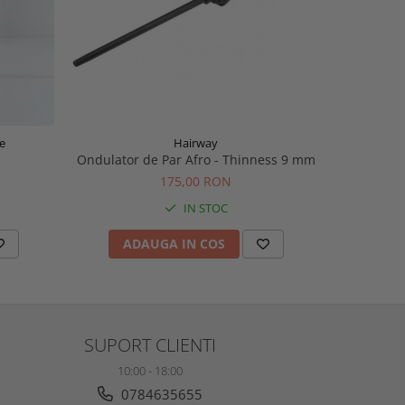
e
Hairway
Ondulator de Par Afro - Thinness 9 mm
Ondul
175,00 RON
IN STOC
ADAUGA IN COS
AD
SUPORT CLIENTI
10:00 - 18:00
0784635655