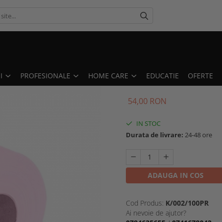
I
PROFESIONALE
HOME CARE
EDUCATIE
OFERTE
54,00 RON
IN STOC
Durata de livrare:
24-48 ore
ADAUGA IN COS
Cod Produs:
K/002/100PR
Ai nevoie de ajutor?