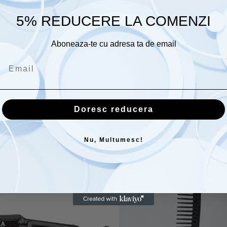
5% REDUCERE LA COMENZI
00 m)
Aboneaza-te cu adresa ta de email
orp.
Doresc reducera
PRODUSE SIMILARE
Nu, Multumesc!