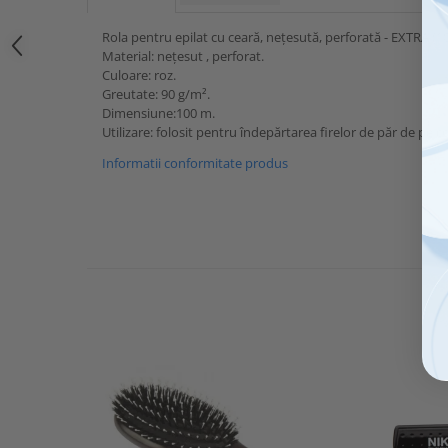
Rola pentru epilat cu ceară, nețesută, perforată - EXTRA (1
Material: nețesut , perforat.
Culoare: roz.
Greutate: 90 g/m².
Dimensiune:100 m.
Utilizare: folosit pentru îndepărtarea firelor de păr de pe c
Informatii conformitate produs