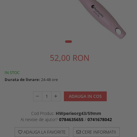
Ten Cuperotic
Unitate De Spalare
Anti Age 45+
Produse Pentru Corp
Ten Sensibil + Contur Ochi Si
Scaune Pentru Coafor
Buze 25+
52,00 RON
IN STOC
Durata de livrare:
24-48 ore
ADAUGA IN COS
Cod Produs:
HWperieorg43/59mm
Ai nevoie de ajutor?
0784635655
/
0741678042
ADAUGA LA FAVORITE
CERE INFORMATII