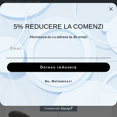
REVIEW-URI
(0)
Daca doresti sa iti exprimi parerea despre acest produs
poti adauga un review.
5% REDUCERE LA COMENZI
SCRIE UN REVIEW
Aboneaza-te cu adresa ta de email
Doresc reducera
PRODUSE SIMILARE
Nu, Multumesc!