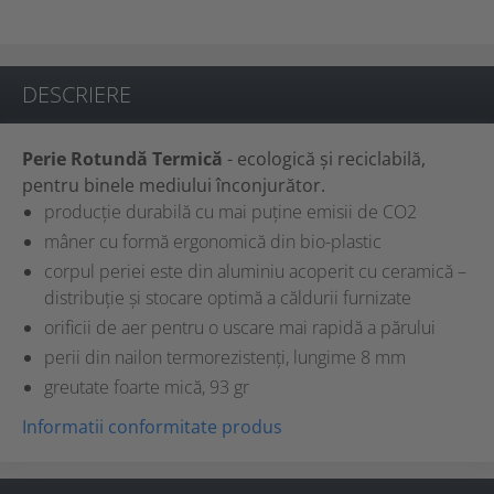
DESCRIERE
Perie Rotundă Termică
- ecologică și reciclabilă,
pentru binele mediului înconjurător.
producție durabilă cu mai puține emisii de CO2
mâner cu formă ergonomică din bio-plastic
corpul periei este din aluminiu acoperit cu ceramică –
distribuție și stocare optimă a căldurii furnizate
orificii de aer pentru o uscare mai rapidă a părului
perii din nailon termorezistenți, lungime 8 mm
greutate foarte mică, 93 gr
Informatii conformitate produs