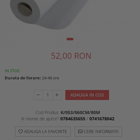
Ten Cuperotic
Unitate De Spalare
Anti Age 45+
Produse Pentru Corp
Ten Sensibil + Contur Ochi Si
Scaune Pentru Coafor
Buze 25+
52,00 RON
IN STOC
Durata de livrare:
24-48 ore
ADAUGA IN COS
Cod Produs:
K/053/060CM/80M
Ai nevoie de ajutor?
0784635655
/
0741678042
ADAUGA LA FAVORITE
CERE INFORMATII