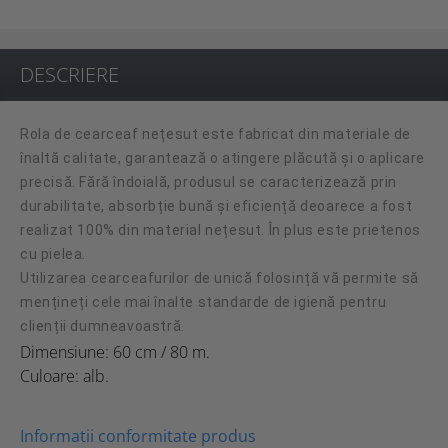
DESCRIERE
Rola de cearceaf nețesut este fabricat din materiale de
înaltă calitate, garantează o atingere plăcută și o aplicare
precisă.
Fără îndoială, produsul se caracterizează prin
durabilitate, absorbție bună și eficiență deoarece a fost
realizat 100% din material nețesut. În plus este prietenos
cu pielea.
Utilizarea cearceafurilor de unică folosință vă permite să
mențineți cele mai înalte standarde de igienă pentru
clienții dumneavoastră.
Dimensiune: 60 cm / 80 m.
Culoare: alb.
Informatii conformitate produs