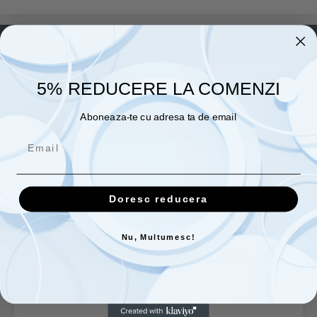
REVIEW-URI
(0)
Daca doresti sa iti exprimi parerea despre acest produs
5% REDUCERE LA COMENZI
poti adauga un review.
Aboneaza-te cu adresa ta de email
SCRIE UN REVIEW
Doresc reducera
Nu, Multumesc!
PRODUSE SIMILARE