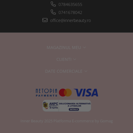
0784635655
0741678042
office@innerbeauty.ro
MAGAZINUL MEU
CLIENTI
DATE COMERCIALE
Inner Beauty 2025
Platforma E-commerce by Gomag