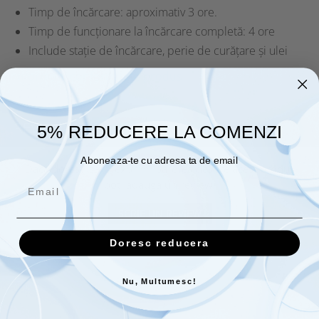
Timp de încărcare: aproximativ 3 ore.
Timp de funcționare la încărcare completă: 4 ore
Include stație de încărcare, perie de curățare și ulei
Informatii conformitate produs
REVIEW-URI
(0)
5% REDUCERE LA COMENZI
Aboneaza-te cu adresa ta de email
Daca doresti sa iti exprimi parerea despre acest produs
poti adauga un review.
SCRIE UN REVIEW
Doresc reducera
Nu, Multumesc!