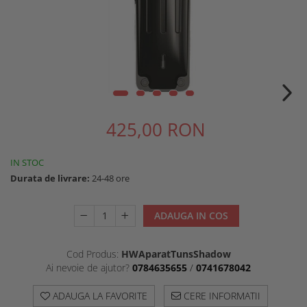
Ten Cuperotic
Unitate De Spalare
Anti Age 45+
Produse Pentru Corp
Ten Sensibil + Contur Ochi Si
Scaune Pentru Coafor
Buze 25+
425,00 RON
IN STOC
Durata de livrare:
24-48 ore
ADAUGA IN COS
Cod Produs:
HWAparatTunsShadow
Ai nevoie de ajutor?
0784635655
/
0741678042
ADAUGA LA FAVORITE
CERE INFORMATII