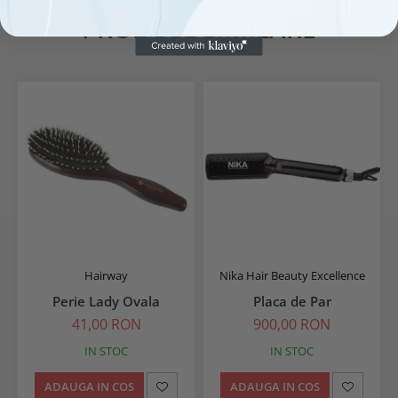
PRODUSE SIMILARE
Hairway
Nika Hair Beauty Excellence
Perie Lady Ovala
Placa de Par
41,00 RON
900,00 RON
IN STOC
IN STOC
ADAUGA IN COS
ADAUGA IN COS