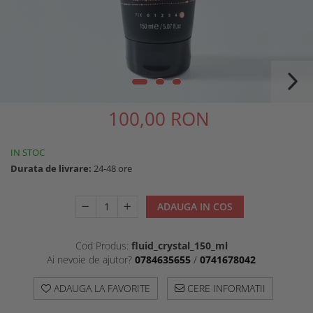
Ten Cuperotic
Unitate De Spalare
Anti Age 45+
Produse Pentru Corp
Ten Sensibil + Contur Ochi Si
Scaune Pentru Coafor
Buze 25+
100,00 RON
IN STOC
Durata de livrare:
24-48 ore
ADAUGA IN COS
Cod Produs:
fluid_crystal_150_ml
Ai nevoie de ajutor?
0784635655
/
0741678042
ADAUGA LA FAVORITE
CERE INFORMATII