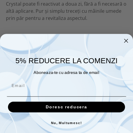
Crystal poate fi reactivat a doua zi, fără a fi necesară o
altă aplicare. Pur și simplu treceți cu mâinile umede
prin păr pentru a revitaliza aspectul.
Informatii conformitate produs
5% REDUCERE LA COMENZI
REVIEW-URI
(0)
Aboneaza-te cu adresa ta de email
Daca doresti sa iti exprimi parerea despre acest produs
poti adauga un review.
SCRIE UN REVIEW
Doresc reducera
Nu, Multumesc!