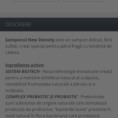
DESCRIERE
Șamponul New Density
este un șampon delicat, fără
sulfați, creat special pentru părul fragil cu tendință de
cădere.
Ingrediente active
:
SISTEM BIOTECH
- Noua tehnologie inovatoare creată
pentru a menține echilibrul natural al scalpului,
restabilind frumusețea naturală a părului și a
scalpului.
COMPLEX PREBIOTIC ȘI PROBIOTIC
- Prebioticele
sunt substanțe de origine naturală care stimulează
producția de probiotice, “bacteriile bune” prezente în
mod natural în flora bacteriană care protejează