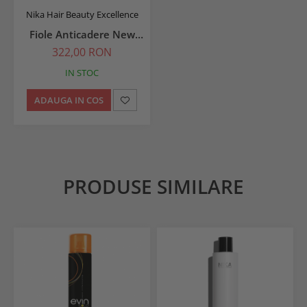
Nika Hair Beauty Excellence
Fiole Anticadere New
Density 6 x 13 ml
322,00 RON
IN STOC
ADAUGA IN COS
PRODUSE SIMILARE