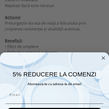
Repetați dacă este necesar.
Acțiune
:
Prelungește durata de viață a foliculului prin
creșterea rezistenței și vitalității acestuia.
Beneficii
:
• Efect de umplere
• Delicat cu părul și culoarea
• Senzație plăcută de prospețime
Informatii conformitate produs
5% REDUCERE LA COMENZI
REVIEW-URI
(0)
Aboneaza-te cu adresa ta de email
Daca doresti sa iti exprimi parerea despre acest produs
poti adauga un review.