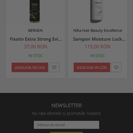
BERGEN
Nika Hair Beauty Excellence
Fixativ Extra Strong Evin
Sampon Moisture Lock
Gold 750 ml
250 ml
37,00 RON
119,00 RON
IN STOC
IN STOC
ADAUGA IN COS
ADAUGA IN COS
NEWSLETTER
Nu rata ofertele si promotiile noastre