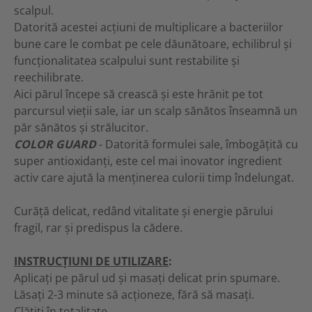
scalpul.
Datorită acestei acțiuni de multiplicare a bacteriilor
bune care le combat pe cele dăunătoare, echilibrul și
funcționalitatea scalpului sunt restabilite și
reechilibrate.
Aici părul începe să crească și este hrănit pe tot
parcursul vieții sale, iar un scalp sănătos înseamnă un
păr sănătos și strălucitor.
COLOR GUARD
- Datorită formulei sale, îmbogățită cu
super antioxidanți, este cel mai inovator ingredient
activ care ajută la menținerea culorii timp îndelungat.
Curăță delicat, redând vitalitate și energie părului
fragil, rar și predispus la cădere.
INSTRUCȚIUNI DE UTILIZARE
:
Aplicați pe părul ud și masați delicat prin spumare.
Lăsați 2-3 minute să acționeze, fără să masați.
Clătiți în totalitate.