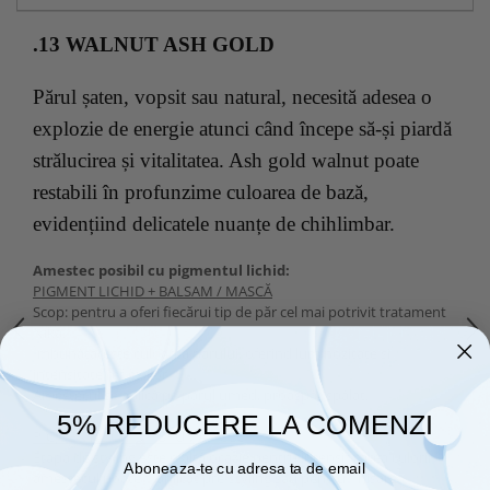
.13 WALNUT ASH GOLD
Părul șaten, vopsit sau natural, necesită adesea o
explozie de energie atunci când începe să-și piardă
strălucirea și vitalitatea. Ash gold walnut poate
restabili în profunzime culoarea de bază,
evidențiind delicatele nuanțe de chihlimbar.
Amestec posibil cu pigmentul lichid:
PIGMENT LICHID + BALSAM / MASCĂ
Scop: pentru a oferi fiecărui tip de păr cel mai potrivit tratament
Nika.
Îmbunătățește culoarea părului, oferind luminozitate și
intensitate reflexiilor.
Amestecul se aplică pe părul umed, proaspăt spălat.
5% REDUCERE LA COMENZI
PIGMENT LICHID + SPUMĂ / GEL
Etapa de styling este o altă ocazie pentru intensificarea culorii –
Aboneaza-te cu adresa ta de email
amestecul poate fi aplicat pre-styling sau pentru finisarea