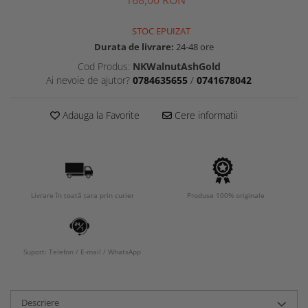
STOC EPUIZAT
Durata de livrare:
24-48 ore
Cod Produs:
NKWalnutAshGold
Ai nevoie de ajutor?
0784635655
/
0741678042
Adauga la Favorite
Cere informatii
Livrare în toată țara prin curier
Produse 100% originale
Suport: Telefon / E-mail / WhatsApp
Descriere