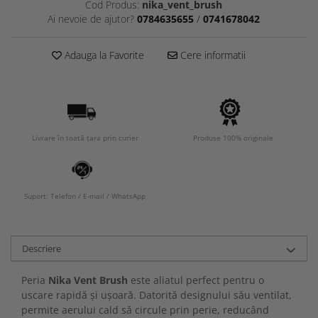
Cod Produs:
nika_vent_brush
Ai nevoie de ajutor?
0784635655
/
0741678042
Adauga la Favorite
Cere informatii
Livrare în toată țara prin curier
Produse 100% originale
Suport: Telefon / E-mail / WhatsApp
Descriere
Peria
Nika Vent Brush
este aliatul perfect pentru o
uscare rapidă și ușoară. Datorită designului său ventilat,
permite aerului cald să circule prin perie, reducând