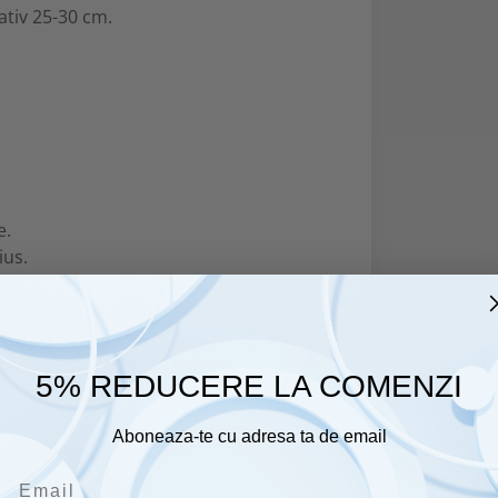
ativ 25-30 cm.
e.
ius.
idratare naturală, datorită ingredientelor
e in combat efectul frizz al părului
irea vârfurilor despicate.
5% REDUCERE LA COMENZI
Aboneaza-te cu adresa ta de email