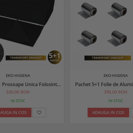
EKO-HIGIENA
EKO-HIGIENA
1 Prosoape Unica Folosinta
Pachet 5+1 Folie de Alum
gre 70x50 100 buc
Suvite 250 m
530,00 RON
390,00 RON
IN STOC
IN STOC
AUGA IN COS
ADAUGA IN COS