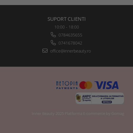
SUPORT CLIENTI
10:00 - 18:00
0784635655
0741678042
office@innerbeauty.ro
Inner Beauty 2025
Platforma E-commerce by Gomag