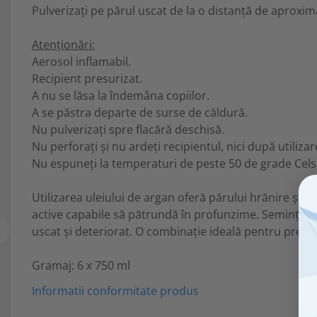
Pulverizați pe părul uscat de la o distanță de aproxim
Atenționări:
Aerosol inflamabil.
Recipient presurizat.
A nu se lăsa la îndemâna copiilor.
A se păstra departe de surse de căldură.
Nu pulverizați spre flacără deschisă.
Nu perforați și nu ardeți recipientul, nici după utilizar
Nu espuneți la temperaturi de peste 50 de grade Cels
Utilizarea uleiului de argan oferă părului hrănire și h
active capabile să pătrundă în profunzime. Semințele d
uscat și deteriorat. O combinație ideală pentru preven
Gramaj: 6 x 750 ml
Informatii conformitate produs