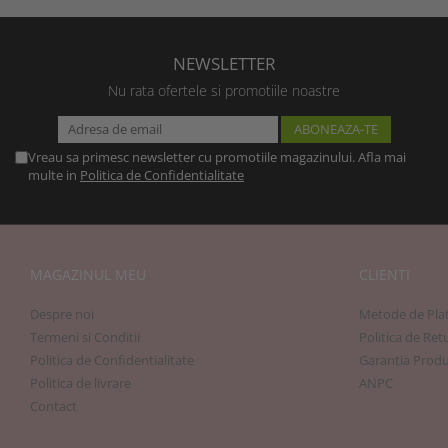
NEWSLETTER
Nu rata ofertele si promotiile noastre
Vreau sa primesc newsletter cu promotiile magazinului. Afla mai
multe in
Politica de Confidentialitate
MAGAZINUL MEU
CLIENTI
Despre noi
Metode de Pla
Termeni si Conditii
Politica de Ret
Politica de Confidentialitate
Garantia Produ
Politica de livrare
ANPC
Contact