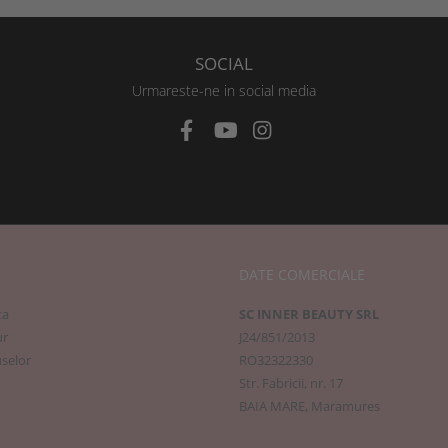
SOCIAL
Urmareste-ne in social media
DATE COMERCIALE
ta
SC INNER BEAUTY SRL
ur
J24/851/2013
selor
RO32322330
Str. Fabricii, nr. 17
BAIA MARE, Maramures