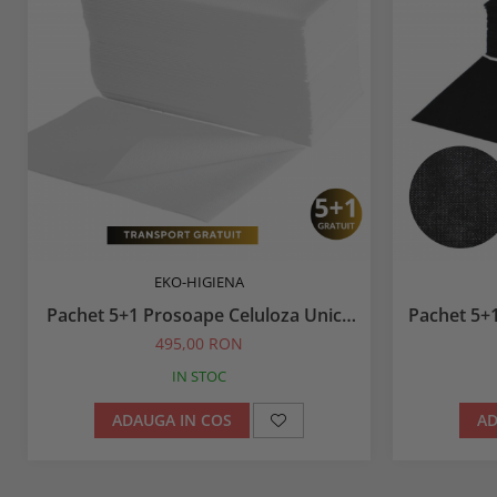
EKO-HIGIENA
Pachet 5+1 Prosoape Celuloza Unica
Pachet 5+
Folosinta Albe 85x40 100 buc
Ne
495,00 RON
IN STOC
ADAUGA IN COS
AD