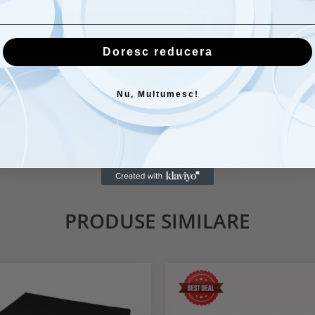
Doresc reducera
st produs poti adauga un review.
Nu, Multumesc!
EW
PRODUSE SIMILARE