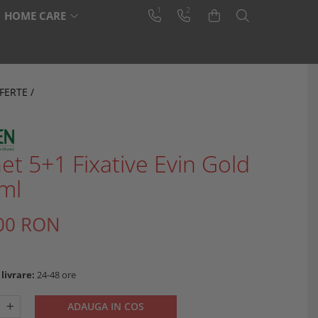
1
2
HOME CARE
FERTE /
et 5+1 Fixative Evin Gold
ml
00 RON
livrare:
24-48 ore
ADAUGA IN COS