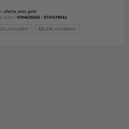
s:
oferta_evin_gold
de ajutor?
0784635655
/
0741678042
A LA FAVORITE
CERE INFORMATII