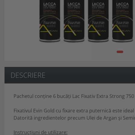
Ten Cuperotic
Unitate De Spalare
Anti Age 45+
Produse Pentru Corp
Ten Sensibil + Contur Ochi Si
Scaune Pentru Coafor
Buze 25+
DESCRIERE
Pachetul conține 6 bucăți Lac Fixativ Extra Strong 750
Fixativul Evin Gold cu fixare extra puternică este ideal 
Datorită ingredientelor precum Ulei de Argan și Seminț
Instrucțiuni de utilizare: