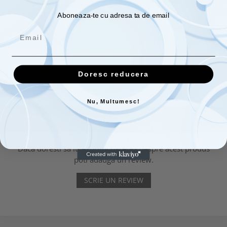
rămâne hidratată şi catifelată.
Aboneaza-te cu adresa ta de email
*Imaginile sunt cu scop informativ. Ambalajul poate fi
diferit.
Doresc reducera
Informatii conformitate produs
Nu, Multumesc!
REVIEW-URI
(0)
Daca doresti sa iti exprimi parerea despre acest produs
poti adauga un review.
SCRIE UN REVIEW