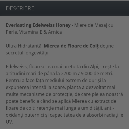
DESCRIERE
Everlasting Edelweiss Honey
- Miere de Masaj cu
Perle, Vitamina E & Arnica
Ultra Hidratantă,
Mierea de Floare de Colț
deţine
secretul longevității
Edelweiss, floarea cea mai prețuită din Alpi, crește la
altitudini mari de până la 2700 m / 9.000 de metri.
Pentru a face față mediului extrem de dur și la
expunerea intensă la soare, planta a dezvoltat mai
multe mecanisme de protecție, de care pielea noastră
poate beneficia când se aplică Mierea cu extract de
floare de colt: retenție mai lunga a umidității, anti-
oxidanți puternici și capacitatea de a absorbi radiațiile
UV.