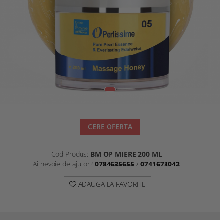
Ten Cuperotic
Unitate De Spalare
Anti Age 45+
Produse Pentru Corp
Ten Sensibil + Contur Ochi Si
Scaune Pentru Coafor
Buze 25+
CERE OFERTA
Cod Produs:
BM OP MIERE 200 ML
Ai nevoie de ajutor?
0784635655
/
0741678042
ADAUGA LA FAVORITE