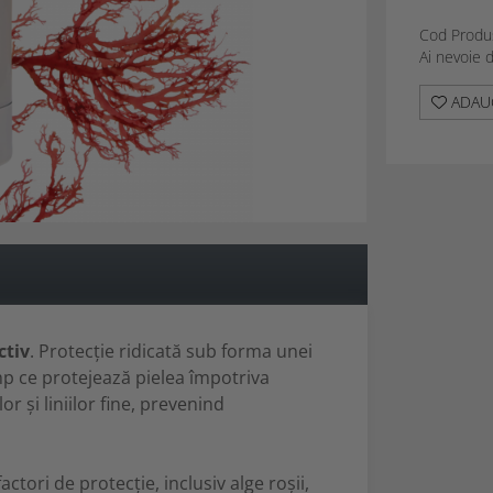
Cod Produ
Ai nevoie 
ADAUG
ctiv
. Protecție ridicată sub forma unei
mp ce protejează pielea împotriva
or și liniilor fine, prevenind
ctori de protecție, inclusiv alge roșii,