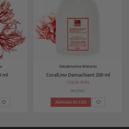
a
bleu&marine Bretania
0 ml
CoralLine Demachiant 200 ml
154,00 RON
IN STOC
ADAUGA IN COS