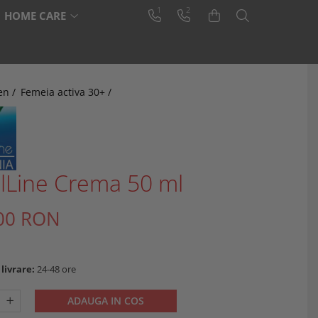
1
2
HOME CARE
en /
Femeia activa 30+ /
lLine Crema 50 ml
00 RON
livrare:
24-48 ore
ADAUGA IN COS