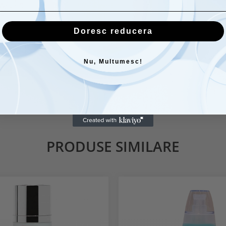
Doresc reducera
st produs poti adauga un review.
Nu, Multumesc!
EW
PRODUSE SIMILARE