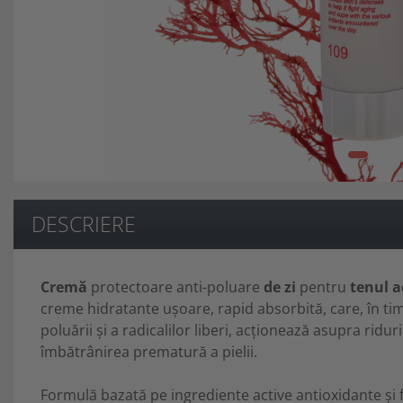
Ten Cuperotic
Unitate De Spalare
Anti Age 45+
Produse Pentru Corp
Ten Sensibil + Contur Ochi Si
Scaune Pentru Coafor
Buze 25+
DESCRIERE
Cremă
protectoare anti-poluare
de zi
pentru
tenul a
creme hidratante ușoare, rapid absorbită, care, în ti
poluării și a radicalilor liberi, acționează asupra riduril
îmbătrânirea prematură a pielii.
Formulă bazată pe ingrediente active antioxidante și fa