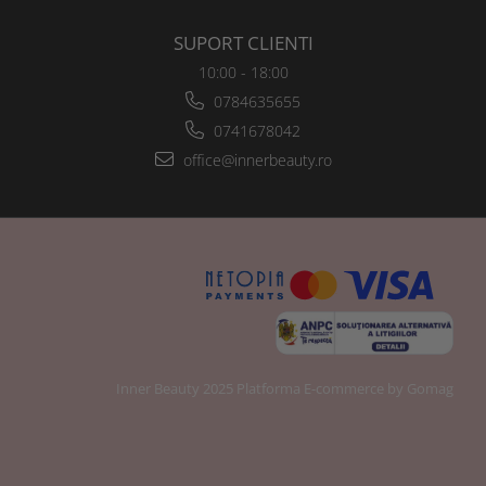
SUPORT CLIENTI
10:00 - 18:00
0784635655
0741678042
office@innerbeauty.ro
Inner Beauty 2025
Platforma E-commerce by Gomag