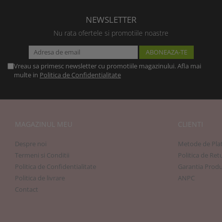
NEWSLETTER
Nu rata ofertele si promotiile noastre
Vreau sa primesc newsletter cu promotiile magazinului. Afla mai
multe in
Politica de Confidentialitate
MAGAZINUL MEU
CLIENTI
Despre noi
Metode de Pla
Termeni si Conditii
Politica de Ret
Politica de Confidentialitate
Garantia Produ
Politica de livrare
ANPC
Contact