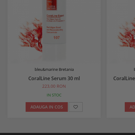
bleu&marine Bretania
CoralLine Serum 30 ml
CoralLin
223,00 RON
IN STOC
ADAUGA IN COS
AD