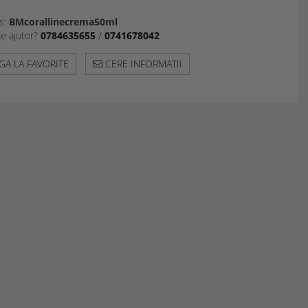
s:
BMcorallinecrema50ml
de ajutor?
0784635655
/
0741678042
A LA FAVORITE
CERE INFORMATII