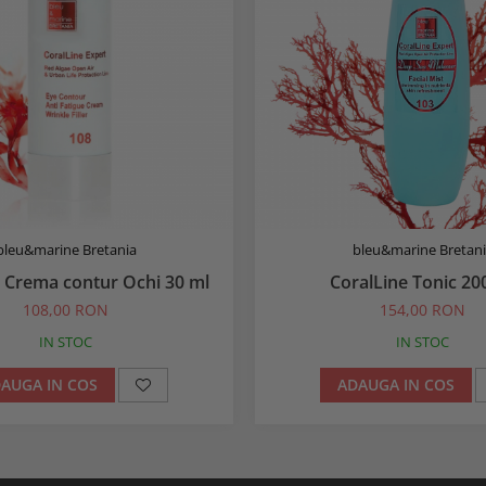
bleu&marine Bretania
bleu&marine Bretani
e Crema contur Ochi 30 ml
CoralLine Tonic 20
108,00 RON
154,00 RON
IN STOC
IN STOC
AUGA IN COS
ADAUGA IN COS