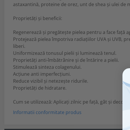
astaxantină, proteine de orez, unt de shea și ulei de 
Proprietăți și beneficii:
Regenerează și pregătește pielea pentru a face față a
Protejează pielea împotriva radiațiilor UVA și UVB, pre
liberi.
Uniformizează tonusul pielii și luminează tenul.
Proprietăți anti-îmbătrânire și de întărire a pielii.
Stimulează sinteza colagenului.
Acțiune anti imperfecțiuni.
Reduce vizibil și netezește ridurile.
Proprietăți de hidratare.
Cum se utilizează: Aplicați zilnic pe față, gât și decol
Informatii conformitate produs