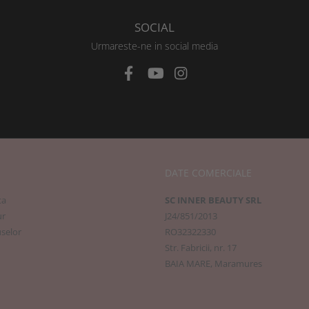
SOCIAL
Urmareste-ne in social media
DATE COMERCIALE
ta
SC INNER BEAUTY SRL
ur
J24/851/2013
selor
RO32322330
Str. Fabricii, nr. 17
BAIA MARE, Maramures