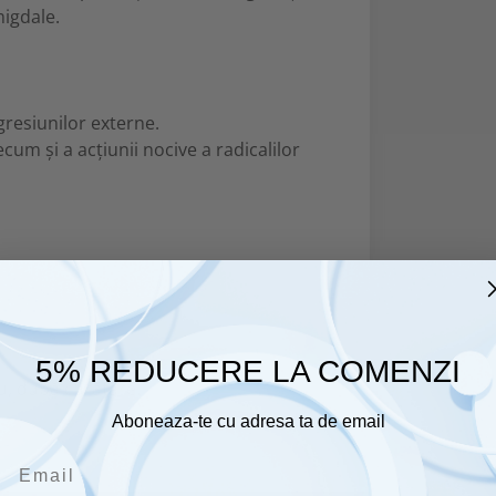
migdale.
gresiunilor externe.
cum și a acțiunii nocive a radicalilor
5% REDUCERE LA COMENZI
teu, după curățare.
Aboneaza-te cu adresa ta de email