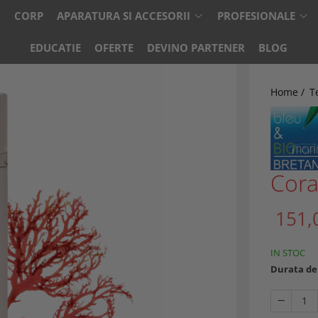
CORP
APARATURA SI ACCESORII
PROFESIONALE
EDUCATIE
OFERTE
DEVINO PARTENER
BLOG
Home /
T
Cora
151,
IN STOC
Durata de 